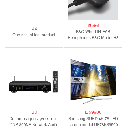
₪
586
₪
2
B&O Wired IN-EAR
One shekel test product
Headphones B&O Model H3
Android
₪
0
₪
59900
Samsung SUHD 4K 78 LED
שרת מוסיקה דנון דגם Denon
DNP-800NE Network Audio
screen model UE78KS9500