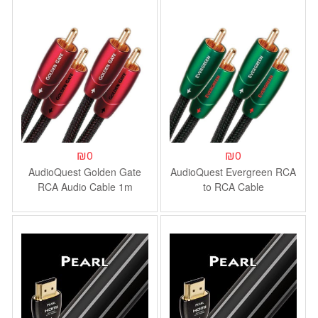
₪
0
₪
0
AudioQuest Golden Gate
AudioQuest Evergreen RCA
RCA Audio Cable 1m
to RCA Cable