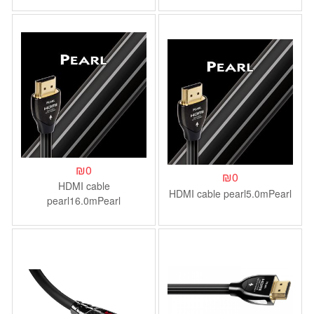
MONSTER 1.5M
₪
0
₪
0
HDMI cable
HDMI cable pearl5.0mPearl
pearl16.0mPearl