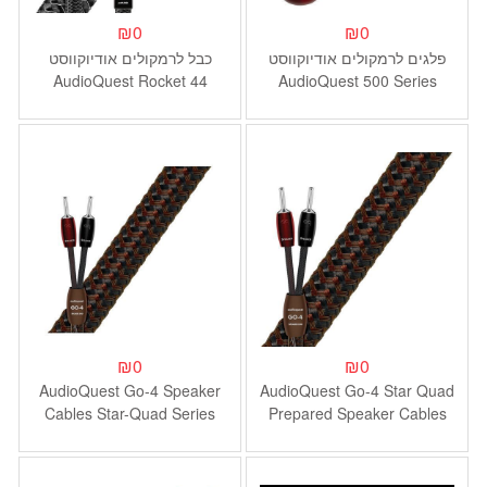
₪
0
₪
0
פלגים לרמקולים אודיוקווסט
כבל לרמקולים אודיוקווסט
AudioQuest Rocket 44
AudioQuest 500 Series
Single-to-BiWire Speaker
Banana - 4 pack
Cable With 500 Series
Silver Banana Plugs - Pair
₪
0
₪
0
AudioQuest Go-4 Speaker
AudioQuest Go-4 Star Quad
Cables Star-Quad Series
Prepared Speaker Cables
8M Pair