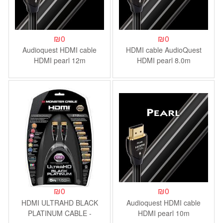
₪
0
₪
0
Audioquest HDMI cable
HDMI cable AudioQuest
HDMI pearl 12m
HDMI pearl 8.0m
₪
0
₪
0
HDMI ULTRAHD BLACK
Audioquest HDMI cable
PLATINUM CABLE -
HDMI pearl 10m