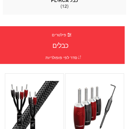
כבל PL-RCA
(12)
פילטרים
כבלים