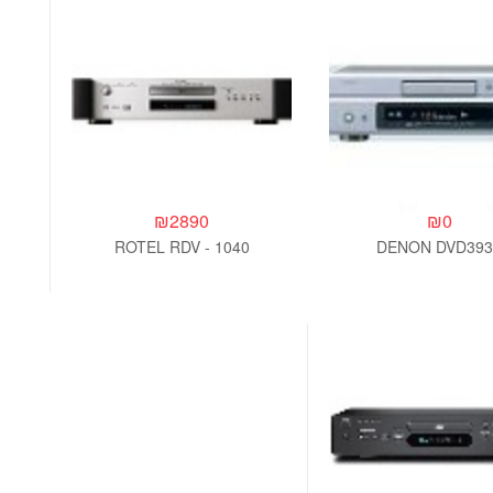
₪
2890
₪
0
ROTEL RDV - 1040
DENON DVD393