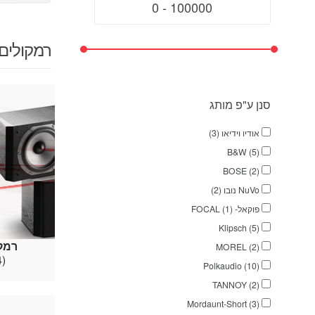
רמקולים 
סנן ע"פ מותג
אודיו וידיאו (3)
B&W (5)
BOSE (2)
NuVo נובו (2)
פוקאל- FOCAL (1)
Klipsch (5)
רמק
MOREL (2)
(44)
Polkaudio (10)
TANNOY (2)
Mordaunt-Short (3)