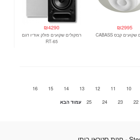
₪
4290
₪
2995
קועים קבס CABASS
רמקולים שקועים פולק אודיו דגם
RT-65
16
15
14
13
12
11
10
22
23
24
25
עמוד הבא
טראו ביתי