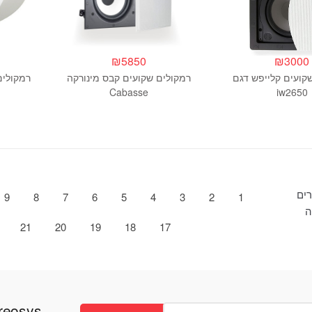
₪
5850
₪
3000
קועים קלייפש דגם
רמקולים שקועים קבס מינורקה
רמקולים ש
Cabasse
iw2650
צרים
9
8
7
6
5
4
3
2
1
ה
21
20
19
18
17
Stereosys - חנות ס