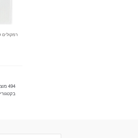
רמקולים ש
494 מו
בקטגורי