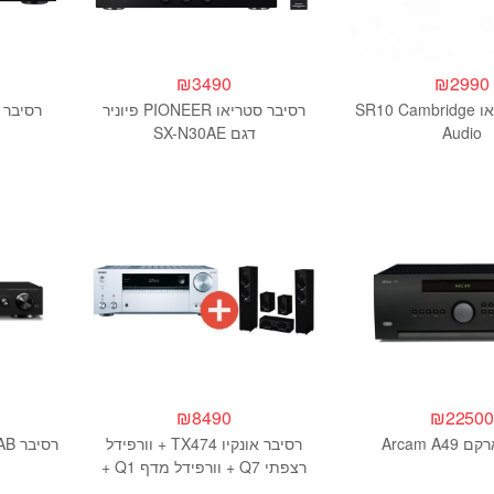
₪
3490
₪
2990
רסיבר סטריאו SR10 Cambridge
רסיבר סטריאו PIONEER פיוניר
Audio
דגם SX-N30AE
₪
8490
₪
2250
Arcam A4
רסיבר אונקיו TX474 + וורפידל
רסיבר Pioneer SX-S30DAB פיוניר
רצפתי Q7 + וורפידל מדף Q1 +
וורפידל סנטר QC