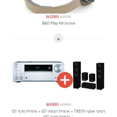
₪
2090
₪
2190
אוזניות B&O Play H9
₪
6890
₪
9000
רסיבר אונקיו TX575 + וורפידל רצפתי Q7 + וורפידל מדף Q1
+ וורפידל סנטר QC