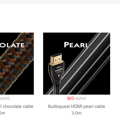
₪
0
₪
600
₪
290
 chocolate cable
Audioquest HDMI pearl cable
.0m
3.0m