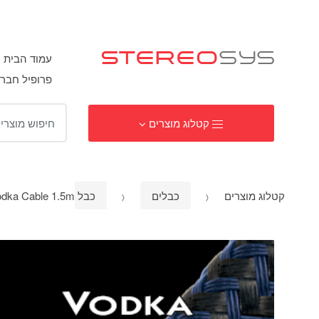
עמוד הבית
פרופיל חבר
ח
קטלוג מוצרים
י
פ
ו
ש
קטלוג מוצרים
כבלים
כבל HDMI
dka Cable 1.5m
: