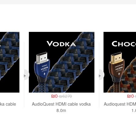
₪
0
₪
0
₪
6270
ka cable
AudioQuest HDMI cable vodka
Audioquest HDMI
8.0m
1