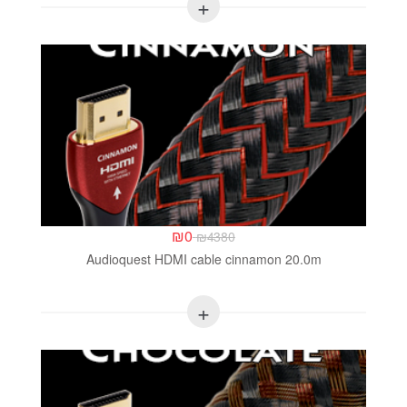
₪
0
₪
4380
Audioquest HDMI cable cinnamon 20.0m