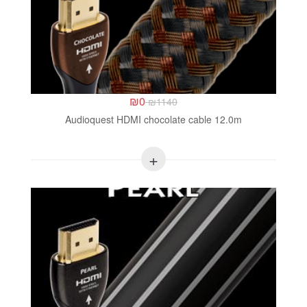
₪
0
₪
1140
Audioquest HDMI chocolate cable 12.0m