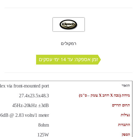
רמקולים
זמן אספקה: עד 14 ימי עסקים
תיאור
Bass reflex via front-mounted port
מידות
(
גובה
X
רוחב
X
עומק
–
ס"מ
)
27.4x23.5x48.3
תחום תדרים
45Hz-20kHz ±3dB
נצילות
96dB @ 2.83 volts/1 meter
התנגדות
8ohm
הספק
125W