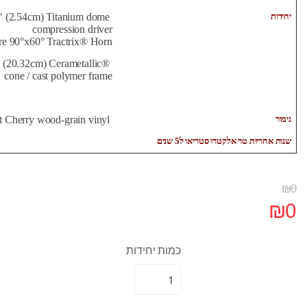
יחידות
 (2.54cm) Titanium dome
compression driver
e 90°x60° Tractrix® Horn
 (20.32cm) Cerametallic®
One K-1128-
cone / cast polymer frame
גימור
Black Ash, Light Cherry wood-grain vinyl
שנות אחריות טר אלקטרו סטריאו ל5 שנים
₪
0
₪
0
כמות יחידות