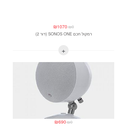
₪
1070
₪
0
רמקול חכם SONOS ONE (דור 2)
₪
690
₪
0