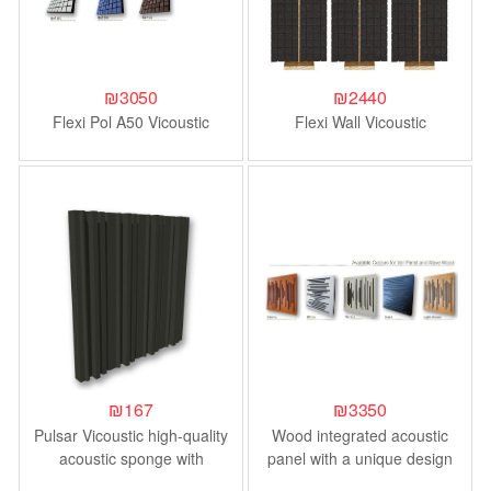
₪
3050
₪
2440
Flexi Pol A50 Vicoustic
Flexi Wall Vicoustic
₪
167
₪
3350
Pulsar Vicoustic high-quality
Wood integrated acoustic
acoustic sponge with
panel with a unique design
absorption and dispersion