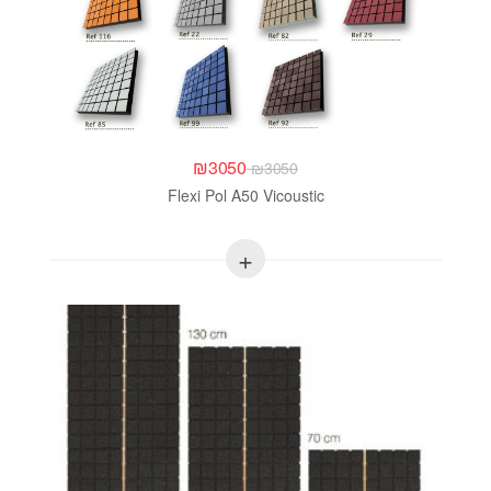
₪
3050
₪
3050
Flexi Pol A50 Vicoustic